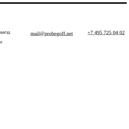
выезд
+7 495 725 04 02
mail@probegoff.net
е