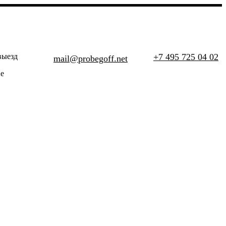
выезд
+7 495 725 04 02
mail@probegoff.net
е