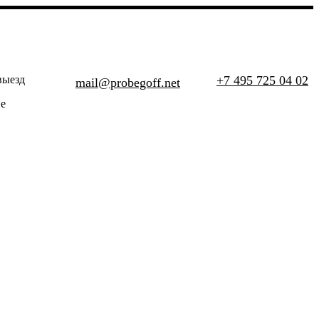
выезд
+7 495 725 04 02
mail@probegoff.net
е