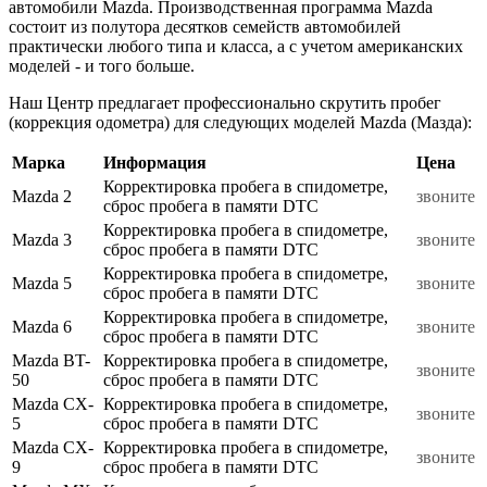
автомобили Mazda. Производственная программа Mazda
состоит из полутора десятков семейств автомобилей
практически любого типа и класса, а с учетом американских
моделей - и того больше.
Наш Центр предлагает профессионально скрутить пробег
(коррекция одометра) для следующих моделей Mazda (Мазда):
Марка
Информация
Цена
Корректировка пробега в спидометре,
Mazda 2
звоните
сброс пробега в памяти DTC
Корректировка пробега в спидометре,
Mazda 3
звоните
сброс пробега в памяти DTC
Корректировка пробега в спидометре,
Mazda 5
звоните
сброс пробега в памяти DTC
Корректировка пробега в спидометре,
Mazda 6
звоните
сброс пробега в памяти DTC
Mazda BT-
Корректировка пробега в спидометре,
звоните
50
сброс пробега в памяти DTC
Mazda CX-
Корректировка пробега в спидометре,
звоните
5
сброс пробега в памяти DTC
Mazda CX-
Корректировка пробега в спидометре,
звоните
9
сброс пробега в памяти DTC