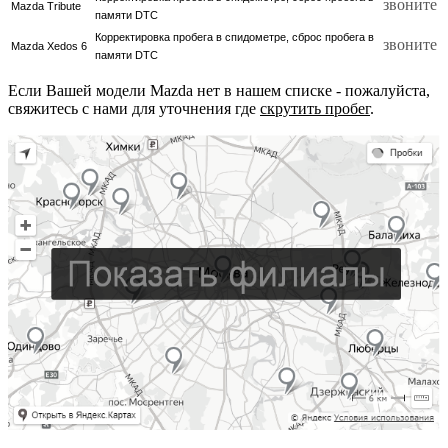
звоните
Mazda Tribute
памяти DTC
Корректировка пробега в спидометре, сброс пробега в
звоните
Mazda Xedos 6
памяти DTC
Если Вашей модели Mazda нет в нашем списке - пожалуйста,
свяжитесь с нами для уточнения где
скрутить пробег
.