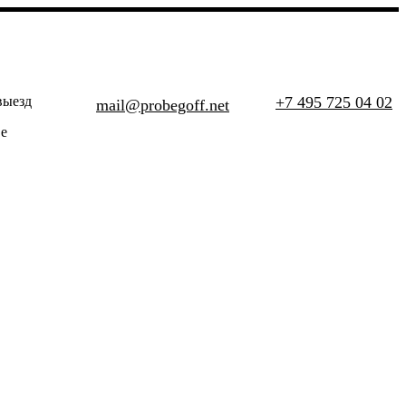
выезд
+7 495 725 04 02
mail@probegoff.net
е