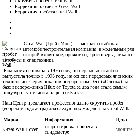
Скрутить пробег Great Wall
Коррекция одометра Great Wall
Коррекция пробега Great Wall
Great Wall (Грейт Уолл) — частная китайская
автомобилестроительная компания, в модельный ряд
которой входят внедорожники, кроссоверы, пикапы,
автобусы и спецтехника.
Компания основана в 1976 году, но первый автомобиль
выпустила только в 1996 году, на основе передовых японских
технологий. Серия пикапов под брендом Deer («Олень») на
базе внедорожника Hilux от Toyota за два года стала самым
популярным пикапом на рынке Китая.
Наш Центр предлагает профессионально скрутить пробег
(коррекция одометра) для следующих моделей на Great Wall:
Марка
Информация
Цена
корректировка пробега в
Great Wall Hover
звоните
спидометре